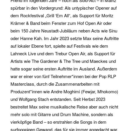
Friend im folgenden Jahr – noch als Solo-Act – in Mainz
spürbar in den Vordergrund: Als untypischer Opener auf
dem Rockfestival „Grill ‘Em All“, als Support für Moritz
Krämer & Band beim Fenster zum Hof Open Air oder
beim 150 Jahre Neustadt-Jubiläum neben Acts wie Sinu
oder Hanne Kah. Im Jahr 2023 setzte Max seine Auftritte
auf lokaler Ebene fort, spielte auf Festivals wie dem
Lahneck Live und dem Trebur Open Air, als Support für
Artists wie The Gardener & The Tree und Maeckes und
hatte sogar seine ersten Auftritte im Ausland. Außerdem
war er einer von fünf Teilnehmer*innen bei der Pop RLP
Masterclass, durch die Zusammenarbeiten mit
Produzent*innen wie Andre Moghimi (Fewjar, Mhokomo)
und Wolfgang Stach entstanden. Seit Herbst 2023
bestreitet Max seine musikalische Reise aber auch nicht
mehr solo mit Gitarre und Drum Machine, sondern als
vierköpfige Band – so erstrahlen die Songs in dem
surfpoppigen Gewand, das für sie immer angedacht war.