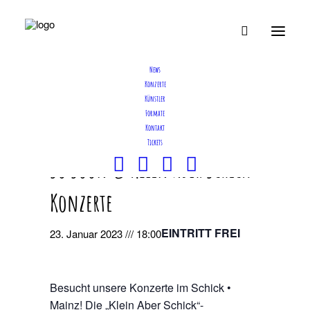
News
Konzerte
Künstler
Formate
Diese Veranstaltung hat bereits stattgefunden.
Kontakt
Tickets
So Soon @ Klein Aber Schick-
Konzerte
EINTRITT FREI
23. Januar 2023 /// 18:00
Besucht unsere Konzerte im Schick •
Mainz! Die „Klein Aber Schick“-