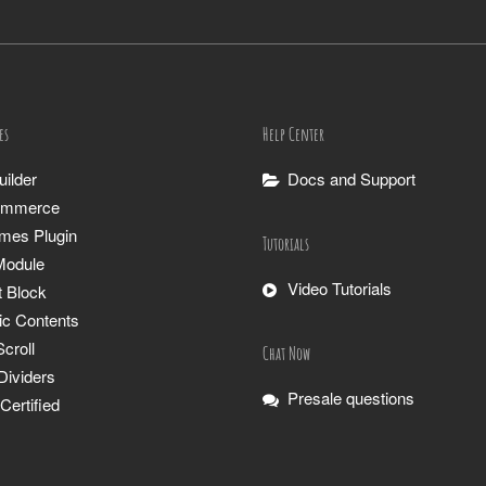
es
Help Center
ilder
Docs and Support
mmerce
ames Plugin
Tutorials
Module
Video Tutorials
t Block
c Contents
Scroll
Chat Now
Dividers
Presale questions
ertified