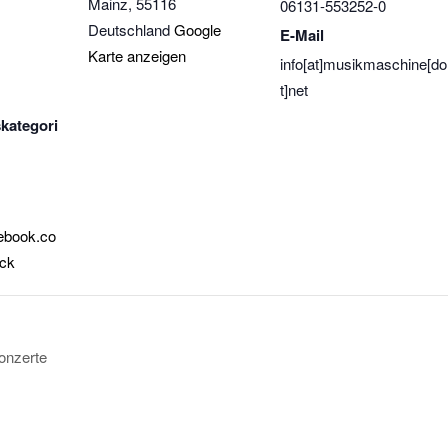
Mainz
,
55116
06131-553252-0
Deutschland
Google
E-Mail
Karte anzeigen
info[at]musikmaschine[do
t]net
kategori
cebook.co
ick
onzerte