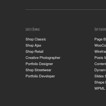
Latest Demos
Top Featur
Shop Classic
Page Bu
Shop Ajax
WooCo
Shop Retail
Wirefr
Creative Photographer
Posts 
Portfolio Designer
Conten
Shop Streetwear
Dynami
Portfolio Developer
Slides 
Shape 
WPML C