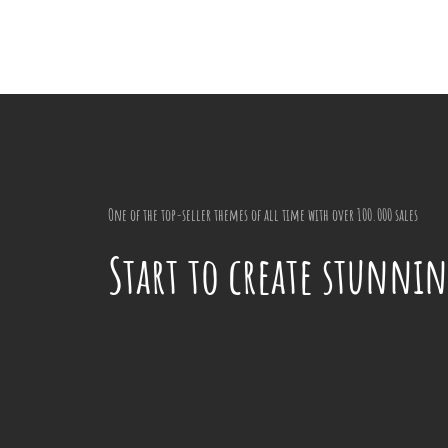
One of the top-seller themes of all time with over 100.000 sales
Start to create stunnin