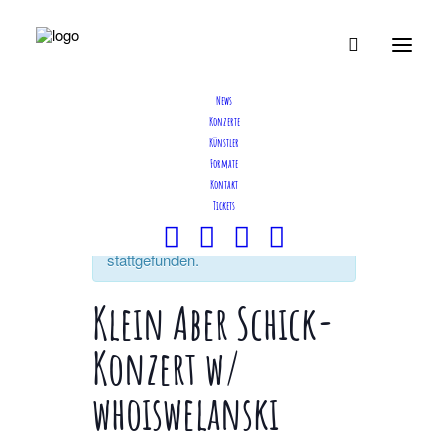
News
Konzerte
Künstler
Formate
Kontakt
Tickets
Diese Veranstaltung hat bereits
stattgefunden.
Klein Aber Schick-
Konzert w/
whoiswelanski