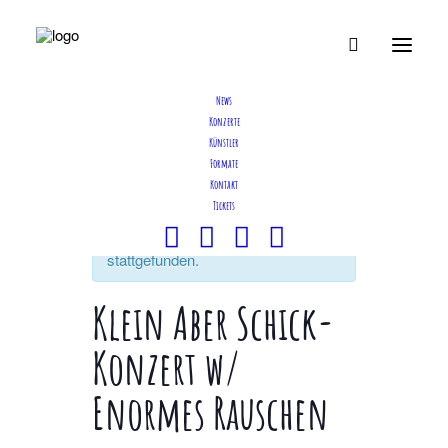
News
Konzerte
Künstler
Formate
Kontakt
Tickets
Diese Veranstaltung hat bereits
stattgefunden.
Klein Aber Schick-
Konzert w/
Enormes Rauschen