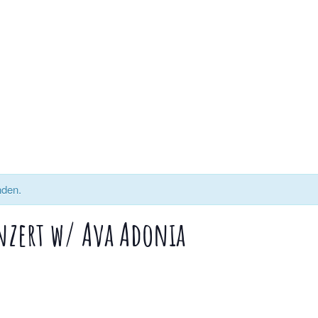
nden.
nzert w/ Ava Adonia