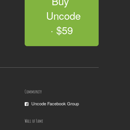
Buy 
Uncode 
· $59
Community
Uncode Facebook Group
Wall of Fame