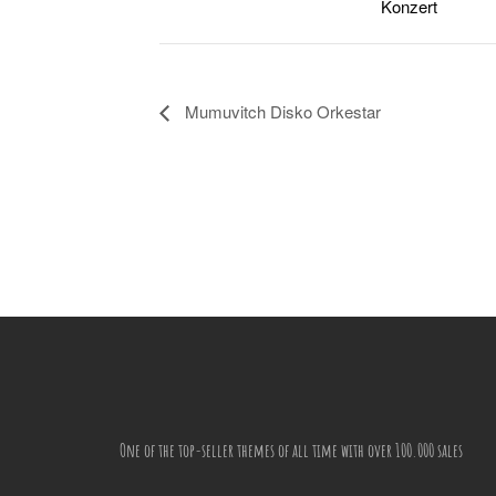
Konzert
Mumuvitch Disko Orkestar
One of the top-seller themes of all time with over 100.000 sales