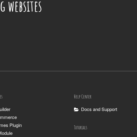
g websites
es
Help Center
ilder
Docs and Support
mmerce
ames Plugin
Tutorials
Module