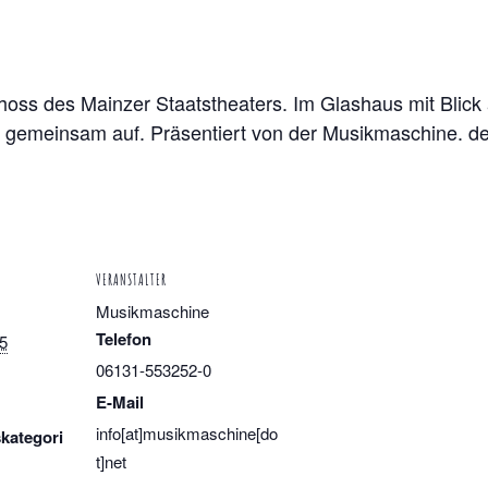
oss des Mainzer Staatstheaters. Im Glashaus mit Blick
 gemeinsam auf. Präsentiert von der Musikmaschine. d
VERANSTALTER
Musikmaschine
Telefon
15
06131-553252-0
E-Mail
info[at]musikmaschine[do
kategori
t]net