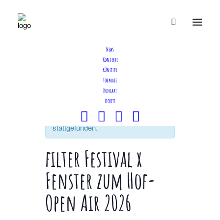
News
Konzerte
Künstler
Formate
Kontakt
Tickets
Diese Veranstaltung hat bereits
stattgefunden.
filter Festival x
Fenster zum Hof-
Open Air 2026