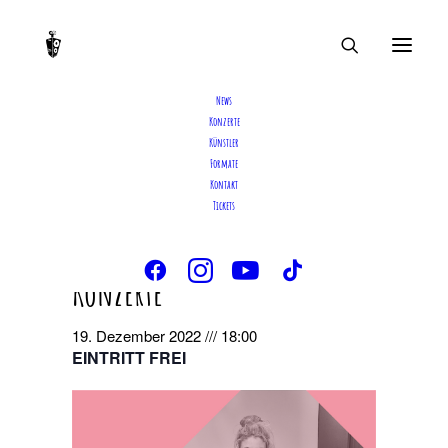
News
Konzerte
Künstler
Formate
Diese Veranstaltung hat bereits stattgefunden.
Kontakt
Tickets
Elda @ Klein Aber Schick-
Konzerte
19. Dezember 2022 /// 18:00
EINTRITT FREI