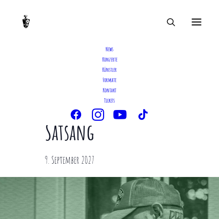
News
Konzerte
Künstler
Formate
Kontakt
bebenLIVE w/
Tickets
Satsang
9. September 2027