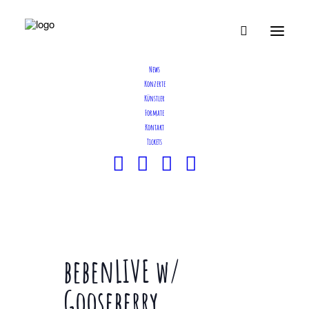
News
Konzerte
Künstler
Formate
Kontakt
Tickets
bebenLIVE w/
Gooseberry